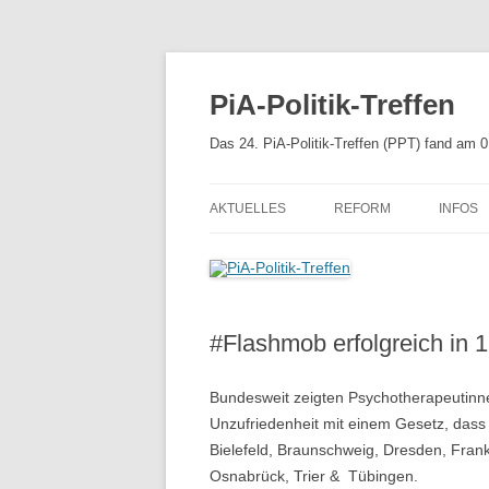
Zum
Inhalt
springen
PiA-Politik-Treffen
Das 24. PiA-Politik-Treffen (PPT) fand am 
AKTUELLES
REFORM
INFOS
APPROBATIONSORDNU
MEHR 
PSYCHTHG 2019
#Flashmob erfolgreich in 
UNSERE EMPFEHLUNGE
REFORM DES PSYCHTH
Bundesweit zeigten Psychotherapeutinne
KABINETTSENTWURF
Unzufriedenheit mit einem Gesetz, dass se
Bielefeld, Braunschweig, Dresden, Fran
REFERENTENENTWURF
Osnabrück, Trier & Tübingen.