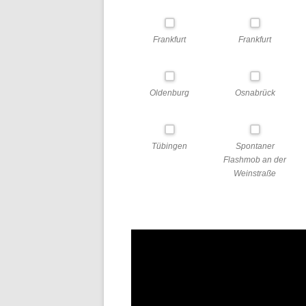
Frankfurt
Frankfurt
Oldenburg
Osnabrück
Tübingen
Spontaner
Flashmob an der
Weinstraße