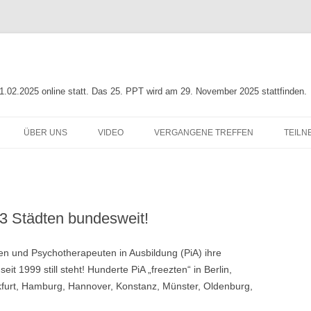
01.02.2025 online statt. Das 25. PPT wird am 29. November 2025 stattfinden.
ÜBER UNS
VIDEO
VERGANGENE TREFFEN
TEILN
NG
INFO ZUR PIA-POLITIK
LEITLINIE
23. PIA-POLITIK-TREFFEN
ORGANISATIONSTEAM
22. PIA-POLITIK-TREFFEN
13 Städten bundesweit!
N ZUR
UNTERSTÜTZER
21. PIA-POLITIK-TREFFEN
G
20. PIA-POLITIK-TREFFEN
n und Psychotherapeuten in Ausbildung (PiA) ihre
it 1999 still steht! Hunderte PiA „freezten“ in Berlin,
19. PIA-POLITIK-TREFFEN
kfurt, Hamburg, Hannover, Konstanz, Münster, Oldenburg,
18. PIA-POLITIK-TREFFEN