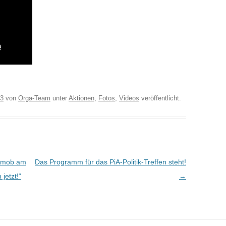
13
von
Orga-Team
unter
Aktionen
,
Fotos
,
Videos
veröffentlicht.
shmob am
Das Programm für das PiA-Politik-Treffen steht!
 jetzt!“
→