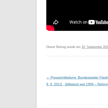
Dieser Beitrag wurde am
10. September 20
Beitragsnavigation
←
Pressemitteilung: Bundesweiter Fla
9. 9. 2013: „Stillstand seit 1999 – Reform