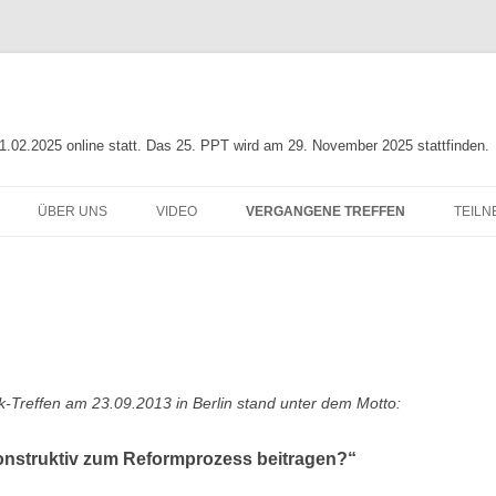
01.02.2025 online statt. Das 25. PPT wird am 29. November 2025 stattfinden.
ÜBER UNS
VIDEO
VERGANGENE TREFFEN
TEIL
NG
INFO ZUR PIA-POLITIK
LEITLINIE
23. PIA-POLITIK-TREFFEN
ORGANISATIONSTEAM
22. PIA-POLITIK-TREFFEN
N ZUR
UNTERSTÜTZER
21. PIA-POLITIK-TREFFEN
G
20. PIA-POLITIK-TREFFEN
k-Treffen am 23.09.2013 in Berlin stand unter dem Motto:
19. PIA-POLITIK-TREFFEN
onstruktiv
zum Reformprozess beitragen?“
18. PIA-POLITIK-TREFFEN