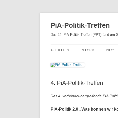
Zum
Inhalt
springen
PiA-Politik-Treffen
Das 24. PiA-Politik-Treffen (PPT) fand am 
AKTUELLES
REFORM
INFOS
APPROBATIONSORDNU
MEHR 
PSYCHTHG 2019
4. PiA-Politik-Treffen
UNSERE EMPFEHLUNGE
REFORM DES PSYCHTH
Das 4. verbändeübergreifende PiA-Politi
KABINETTSENTWURF
PiA-Politik 2.0 „Was können wir k
REFERENTENENTWURF