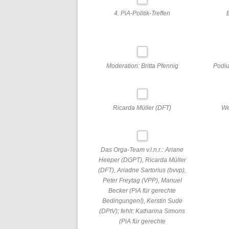
4. PiA-Politik-Treffen
Moderation: Britta Pfennig
Podi
Ricarda Müller (DFT)
We
Das Orga-Team v.l.n.r.: Ariane
Heeper (DGPT), Ricarda Müller
(DFT), Ariadne Sartorius (bvvp),
Peter Freytag (VPP), Manuel
Becker (PiA für gerechte
Bedingungen!), Kerstin Sude
(DPtV); fehlt: Katharina Simons
(PiA für gerechte