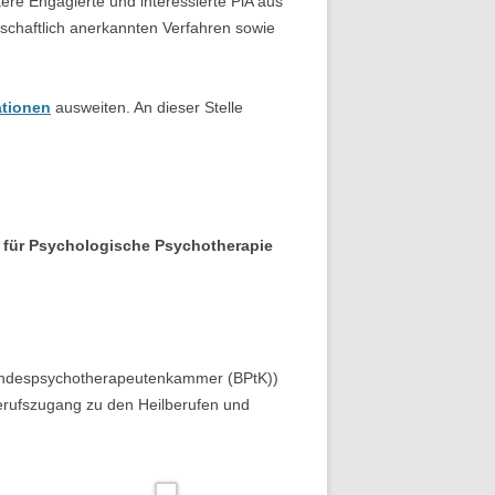
re Engagierte und interessierte PiA aus
nschaftlich anerkannten Verfahren sowie
ationen
ausweiten. An dieser Stelle
n für Psychologische Psychotherapie
Bundespsychotherapeutenkammer (BPtK))
rufszugang zu den Heilberufen und