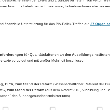
dessprecherInnen der LPtKs und 1 Bundesvertreterin von ver.di. Weite
n hinzu. Es beteiligten sich, wie zuvor, TeilnehmerInnen aller wisse
6. PIA-POLITIK-TREFFEN
5. PIA-POLITIK-TREFFEN
d finanzielle Unterstützung für das PiA-Politik-Treffen auf
27 Organis
4. PIA-POLITIK-TREFFEN
3. PIA-POLITIK-TREFFEN
2. PIA-POLITIK-TREFFEN
nforderungen für Qualitätskriterien an den Ausbildungsinstitute
1. PIA-POLITIK-TREFFEN
erapie
vorgelegt und mit großer Mehrheit beschlossen.
ing, BPtK, zum Stand der Reform
(Wissenschaftlicher Referent der 
, BMG, zum Stand der Reform
(aus dem Referat 316 „Ausbildung und Be
swesen“ des Bundesgesundheitsministeriums)