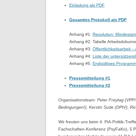
ARBEITSENTWURF
Einladung als PDF
ECKPUNKTEPAPIER
Gesamtes Protokoll als PDF
RICHTUNGSENTSCHEID
Anhang #1:
Resolution: Mindestanf
Anhang #2: Tabelle Arbeitsdokument
Anhang #3:
Öffentlichkeitsarbeit –
Anhang #4:
Liste der untersützen
Anhang #5:
Endgültiges Programms
Pressemitteilung #1
Pressemitteilung #2
Organisationsteam: Peter Freytag (VPP/
Bedingungen!), Kerstin Sude (DPtV), Ri
Wir freuten uns beim 4. PiA-Politik-Tref
Fachschaften-Konferenz (PsyFaKo), 5 Pi