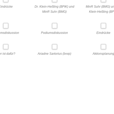
Eindrücke
Dr. Klein-Heßling (BPtK) und
MinR Suhr (BMG) un
MinR Suhr (BMG)
Klein-Heßling (BP
umsdiskussion
Podiumsdiskussion
Eindrücke
r ist dafür?
Ariadne Sartorius (bvvp)
Aktionsplanun