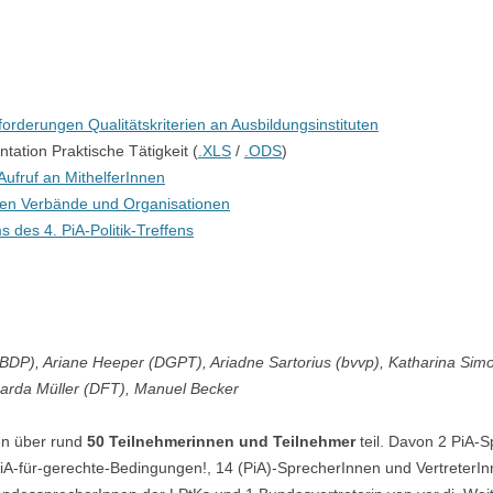
17. PIA-POLITIK-TREFFEN
16. PIA-POLITIK-TREFFEN
UNG
orderungen Qualitätskriterien an Ausbildungsinstituten
15. PIA-POLITIK-TREFFEN
ation Praktische Tätigkeit (
.XLS
/
.ODS
)
14. PIA-POLITIK-TREFFEN
 Aufruf an MithelferInnen
den Verbände und Organisationen
12. PIA-POLITIK-TREFFEN
 des 4. PiA-Politik-Treffens
11. PIA-POLITIK-TREFFEN
10. PIA-POLITIK-TREFFEN
9. PIA-POLITIK-TREFFEN
BDP), Ariane Heeper (DGPT), Ariadne Sartorius (bvvp), Katharina Sim
carda Müller (DFT), Manuel Becker
9. PIA-POLITIK-TREFFEN
fen über rund
50 Teilnehmerinnen und Teilnehmer
teil. Davon 2 PiA-
8. PIA-POLITIK-TREFFEN
A-für-gerechte-Bedingungen!, 14 (PiA)-SprecherInnen und VertreterInn
7. PIA POLITIK TREFFEN