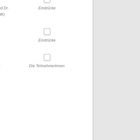
d Dr.
Eindrücke
tK)
Eindrücke
g
Die TeilnehmerInnen