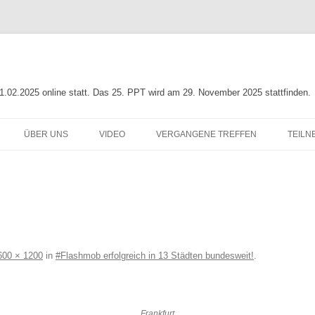
01.02.2025 online statt. Das 25. PPT wird am 29. November 2025 stattfinden.
ÜBER UNS
VIDEO
VERGANGENE TREFFEN
TEILN
NG
INFO ZUR PIA-POLITIK
LEITLINIE
23. PIA-POLITIK-TREFFEN
ORGANISATIONSTEAM
22. PIA-POLITIK-TREFFEN
N ZUR
UNTERSTÜTZER
21. PIA-POLITIK-TREFFEN
G
20. PIA-POLITIK-TREFFEN
600 × 1200
in
#Flashmob erfolgreich in 13 Städten bundesweit!
.
19. PIA-POLITIK-TREFFEN
18. PIA-POLITIK-TREFFEN
Frankfurt