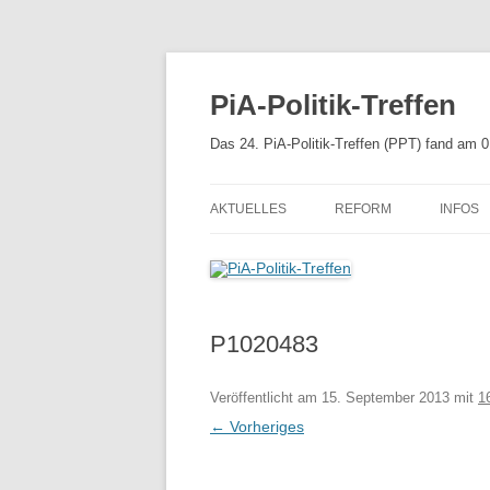
Zum
Inhalt
springen
PiA-Politik-Treffen
Das 24. PiA-Politik-Treffen (PPT) fand am 
AKTUELLES
REFORM
INFOS
APPROBATIONSORDNU
MEHR 
PSYCHTHG 2019
P1020483
UNSERE EMPFEHLUNGE
REFORM DES PSYCHTH
Veröffentlicht am
15. September 2013
mit
1
KABINETTSENTWURF
← Vorheriges
REFERENTENENTWURF