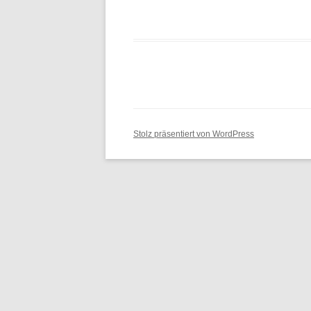
ARBEITSENTWURF
ECKPUNKTEPAPIER
RICHTUNGSENTSCHEID
Stolz präsentiert von WordPress