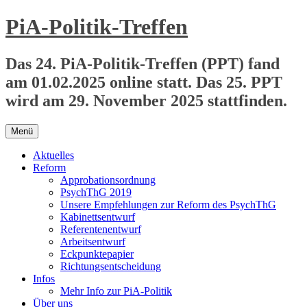
Zum
PiA-Politik-Treffen
Inhalt
springen
Das 24. PiA-Politik-Treffen (PPT) fand
am 01.02.2025 online statt. Das 25. PPT
wird am 29. November 2025 stattfinden.
Menü
Aktuelles
Reform
Approbationsordnung
PsychThG 2019
Unsere Empfehlungen zur Reform des PsychThG
Kabinettsentwurf
Referentenentwurf
Arbeitsentwurf
Eckpunktepapier
Richtungsentscheidung
Infos
Mehr Info zur PiA-Politik
Über uns