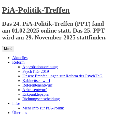
Zum
PiA-Politik-Treffen
Inhalt
springen
Das 24. PiA-Politik-Treffen (PPT) fand
am 01.02.2025 online statt. Das 25. PPT
wird am 29. November 2025 stattfinden.
Menü
Aktuelles
Reform
Approbationsordnung
PsychThG 2019
Unsere Empfehlungen zur Reform des PsychThG
Kabinettsentwurf
Referentenentwurf
Arbeitsentwurf
Eckpunktepapier
Richtungsentscheidung
Infos
Mehr Info zur PiA-Politik
Über uns