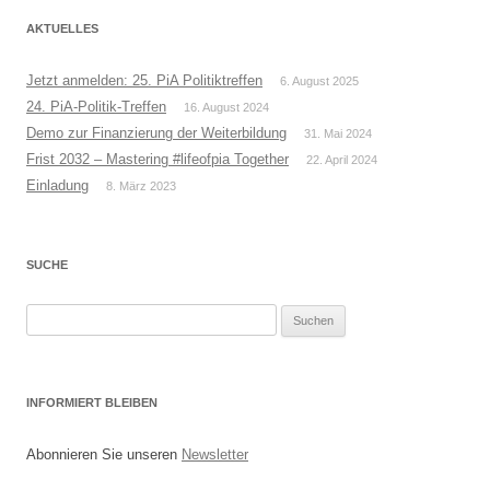
AKTUELLES
Jetzt anmelden: 25. PiA Politiktreffen
6. August 2025
24. PiA-Politik-Treffen
16. August 2024
Demo zur Finanzierung der Weiterbildung
31. Mai 2024
Frist 2032 – Mastering #lifeofpia Together
22. April 2024
Einladung
8. März 2023
SUCHE
Suchen
nach:
INFORMIERT BLEIBEN
Abonnieren Sie unseren
Newsletter