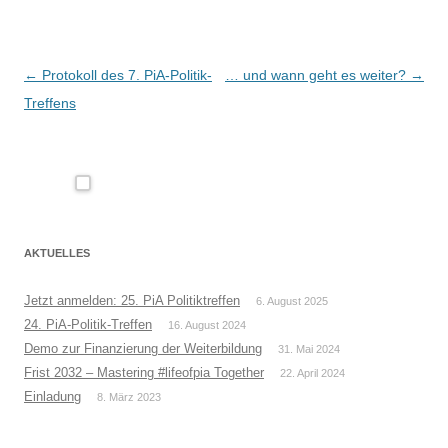
Beitragsnavigation
←
Protokoll des 7. PiA-Politik-
… und wann geht es weiter?
→
Treffens
AKTUELLES
Jetzt anmelden: 25. PiA Politiktreffen
6. August 2025
24. PiA-Politik-Treffen
16. August 2024
Demo zur Finanzierung der Weiterbildung
31. Mai 2024
Frist 2032 – Mastering #lifeofpia Together
22. April 2024
Einladung
8. März 2023