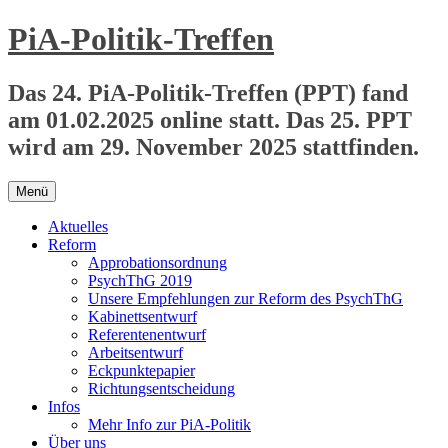
Zum
PiA-Politik-Treffen
Inhalt
springen
Das 24. PiA-Politik-Treffen (PPT) fand
am 01.02.2025 online statt. Das 25. PPT
wird am 29. November 2025 stattfinden.
Menü
Aktuelles
Reform
Approbationsordnung
PsychThG 2019
Unsere Empfehlungen zur Reform des PsychThG
Kabinettsentwurf
Referentenentwurf
Arbeitsentwurf
Eckpunktepapier
Richtungsentscheidung
Infos
Mehr Info zur PiA-Politik
Über uns