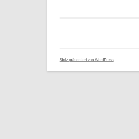
ARBEITSENTWURF
ECKPUNKTEPAPIER
RICHTUNGSENTSCHEID
Stolz präsentiert von WordPress