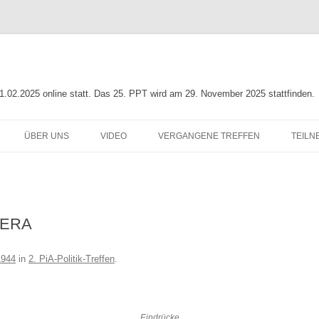
01.02.2025 online statt. Das 25. PPT wird am 29. November 2025 stattfinden.
ÜBER UNS
VIDEO
VERGANGENE TREFFEN
TEILN
NG
INFO ZUR PIA-POLITIK
LEITLINIE
23. PIA-POLITIK-TREFFEN
ORGANISATIONSTEAM
22. PIA-POLITIK-TREFFEN
MERA
N ZUR
UNTERSTÜTZER
21. PIA-POLITIK-TREFFEN
G
20. PIA-POLITIK-TREFFEN
1944
in
2. PiA-Politik-Treffen
.
19. PIA-POLITIK-TREFFEN
18. PIA-POLITIK-TREFFEN
Eindrücke