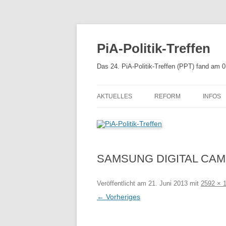
Zum
Inhalt
springen
PiA-Politik-Treffen
Das 24. PiA-Politik-Treffen (PPT) fand am 
AKTUELLES
REFORM
INFOS
APPROBATIONSORDNU
MEHR 
PSYCHTHG 2019
SAMSUNG DIGITAL CA
UNSERE EMPFEHLUNGE
REFORM DES PSYCHTH
Veröffentlicht am
21. Juni 2013
mit
2592 × 
KABINETTSENTWURF
← Vorheriges
REFERENTENENTWURF