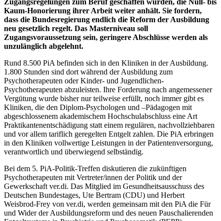
Zugangsregelungen zum Beruf geschaffen wurden, die Null- bis
Kaum-Honorierung ihrer Arbeit weiter anhält. Sie fordern,
dass die Bundesregierung endlich die Reform der Ausbildung
neu gesetzlich regelt. Das Masterniveau soll
Zugangsvoraussetzung sein, geringere Abschlüsse werden als
unzulänglich abgelehnt.
Rund 8.500 PiA befinden sich in den Kliniken in der Ausbildung.
1.800 Stunden sind dort während der Ausbildung zum
Psychotherapeuten oder Kinder- und Jugendlichen-
Psychotherapeuten abzuleisten. Ihre Forderung nach angemessener
Vergütung wurde bisher nur teilweise erfüllt, noch immer gibt es
Kliniken, die den Diplom-Psychologen und –Pädagogen mit
abgeschlossenem akademischem Hochschulabschluss eine Art
Praktikantenentschädigung statt einem regulären, nachvollziehbaren
und vor allem tariflich geregelten Entgelt zahlen. Die PiA erbringen
in den Kliniken vollwertige Leistungen in der Patientenversorgung,
verantwortlich und überwiegend selbständig.
Bei dem 5. PiA-Politik-Treffen diskutieren die zukünftigen
Psychotherapeuten mit Vertreter/innen der Politik und der
Gewerkschaft ver.di. Das Mitglied im Gesundheitsausschuss des
Deutschen Bundestages, Ute Bertram (CDU) und Herbert
Weisbrod-Frey von ver.di, werden gemeinsam mit den PiA die Für
und Wider der Ausbildungsreform und des neuen Pauschalierenden