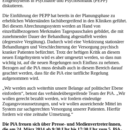
Entgeltsystems in Psychiatrie und Psychosomatik (PEPP)
diskutieren.
Die Einführung der PEPP hat bereits in der Planungsphase zu
erheblichen Widerständen fachübergreifend in den Kliniken geführt.
Bei diesem Abrechnungssystem werden an Hand von
einzelfallbezogenen Merkmalen Tagespauschalen gebildet, die mit
zunehmender Dauer der Behandlung abgestaffelt werden
(degressive Vergütung). Dadurch wird eine Verkürzung stationärer
Behandlungen und Verschlechterung der Versorgung psychisch
kranker Patienten befürchtet. Trotz der heftigen Kritik an diesem
neuen Entgeltsystem wird es aber umgesetzt werden, so dass nun
wichtig ist, auf die neuen Regelungen noch Einfluss zu nehmen.
Bezogen auf die PiA muss deshalb auch in diesem Bereich darauf
geachtet werden, dass für die PiA eine tarifliche Regelung
aufgenommen wird.
„Wir werden auch weiterhin unsere Belange auf politischer Ebene
einfordern“, betont das verbändeübergreifende Team der PiA. „Wir
wollen gerecht bezahlt werden, wir fordern eindeutige
Zugangsvoraussetzungen, und wir wollen ausreichende Mittel im
System zur sachgerechten Versorgung unserer Patienten. Hierfür
fordern wir eine zeitnahe Umsetzung.“
Die PiA freuen sich über Presse- und Medienvertreter/innen,
die am 24. März 2014 ab 9:30 Uhr bis 17:30 Uhr zum 5. PiA-