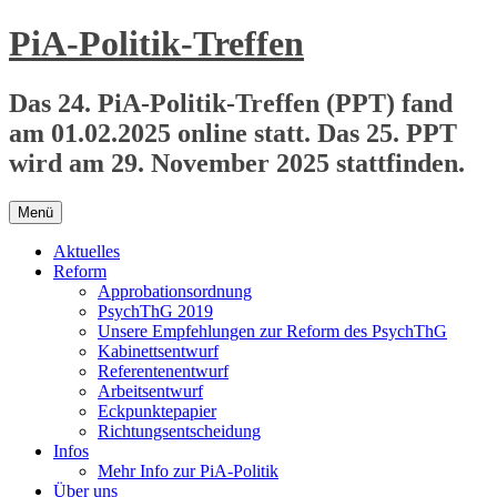
Zum
PiA-Politik-Treffen
Inhalt
springen
Das 24. PiA-Politik-Treffen (PPT) fand
am 01.02.2025 online statt. Das 25. PPT
wird am 29. November 2025 stattfinden.
Menü
Aktuelles
Reform
Approbationsordnung
PsychThG 2019
Unsere Empfehlungen zur Reform des PsychThG
Kabinettsentwurf
Referentenentwurf
Arbeitsentwurf
Eckpunktepapier
Richtungsentscheidung
Infos
Mehr Info zur PiA-Politik
Über uns