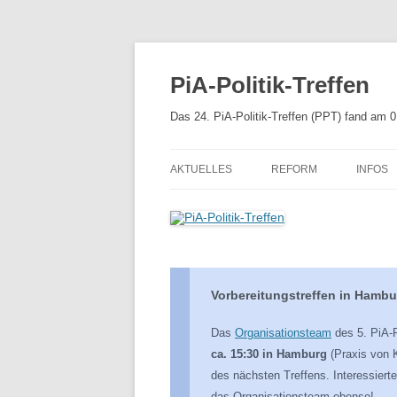
Zum
Inhalt
springen
PiA-Politik-Treffen
Das 24. PiA-Politik-Treffen (PPT) fand am 
AKTUELLES
REFORM
INFOS
APPROBATIONSORDNU
MEHR 
PSYCHTHG 2019
UNSERE EMPFEHLUNGE
Vorbereitungstreffen in Hamburg
REFORM DES PSYCHTH
Das
Organisationsteam
des 5. PiA-Po
KABINETTSENTWURF
ca. 15:30 in Hamburg
(Praxis von K
REFERENTENENTWURF
des nächsten Treffens. Interessiert
das Organisationsteam ebenso!