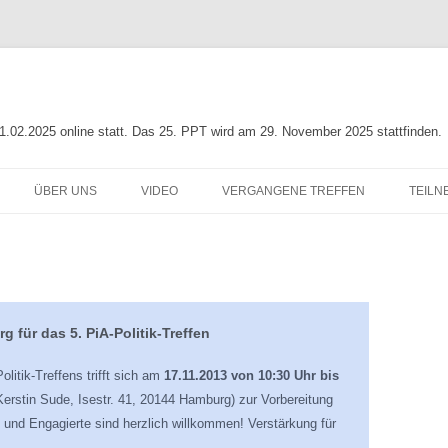
01.02.2025 online statt. Das 25. PPT wird am 29. November 2025 stattfinden.
ÜBER UNS
VIDEO
VERGANGENE TREFFEN
TEILN
NG
INFO ZUR PIA-POLITIK
LEITLINIE
23. PIA-POLITIK-TREFFEN
ORGANISATIONSTEAM
22. PIA-POLITIK-TREFFEN
N ZUR
UNTERSTÜTZER
21. PIA-POLITIK-TREFFEN
 für das 5. PiA-Politik-Treffen
G
20. PIA-POLITIK-TREFFEN
litik-Treffens trifft sich am
17.11.2013 von 10:30 Uhr bis
19. PIA-POLITIK-TREFFEN
erstin Sude, Isestr. 41, 20144 Hamburg) zur Vorbereitung
e und Engagierte sind herzlich willkommen! Verstärkung für
18. PIA-POLITIK-TREFFEN