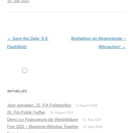
10. Juli 2013
Beitragsnavigation
←
Save the Date: 9.9.
Briefaktion an Abgeordnete –
FlashMob!
Mitmachen!
→
AKTUELLES
Jetzt anmelden: 25. PiA Politiktreffen
6. August 2025
24. PiA-Politik-Treffen
16. August 2024
Demo zur Finanzierung der Weiterbildung
31. Mai 2024
Frist 2032 – Mastering #lifeofpia Together
22. April 2024