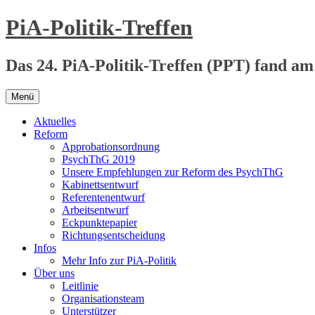
Zum
PiA-Politik-Treffen
Inhalt
springen
Das 24. PiA-Politik-Treffen (PPT) fand am
Menü
Aktuelles
Reform
Approbationsordnung
PsychThG 2019
Unsere Empfehlungen zur Reform des PsychThG
Kabinettsentwurf
Referentenentwurf
Arbeitsentwurf
Eckpunktepapier
Richtungsentscheidung
Infos
Mehr Info zur PiA-Politik
Über uns
Leitlinie
Organisationsteam
Unterstützer